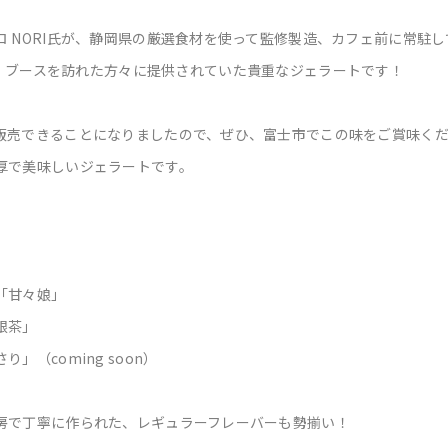
ロ NORI氏が、静岡県の厳選食材を使って監修製造、カフェ前に常駐
ip」から、ブースを訪れた方々に提供されていた貴重なジェラートです！
販売できることになりましたので、ぜひ、富士市でこの味をご賞味く
厚で美味しいジェラートです。
」
「甘々娘」
根茶」
」（coming soon）
房で丁寧に作られた、レギュラーフレーバーも勢揃い！