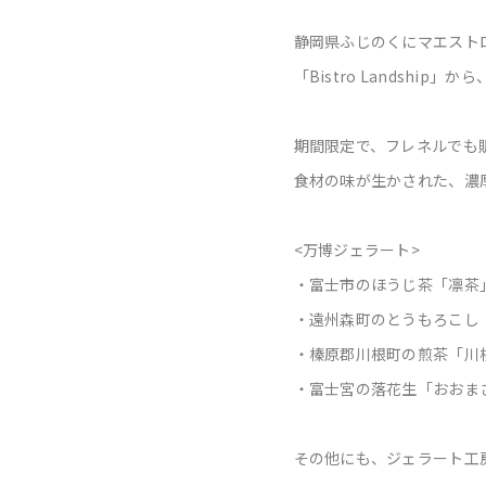
静岡県ふじのくにマエスト
「Bistro Landsh
期間限定で、フレネルでも
食材の味が生かされた、濃
<万博ジェラート>
・富士市のほうじ茶「凛茶
・遠州森町のとうもろこし
・榛原郡川根町の煎茶「川
・富士宮の落花生「おおまさり
その他にも、ジェラート工